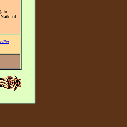
. In
 National
llier