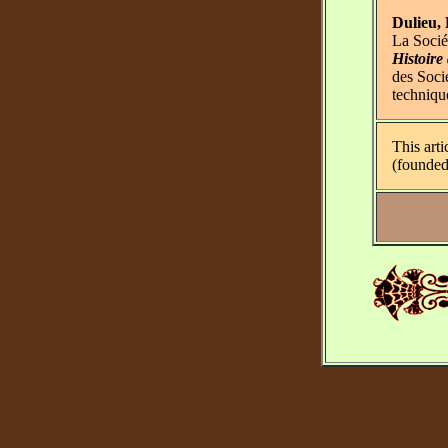
Dulieu, 
La Socié
Histoire
des Socié
techniqu
This arti
(founded