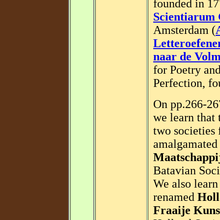
founded in 17
Scientiarum 
Amsterdam (
Letteroefene
naar de Vol
for Poetry and
Perfection, f
On pp.266-26
we learn that
two societie
amalgamated 
Maatschappij
Batavian Soci
We also learn
renamed
Holl
Fraaije Kun