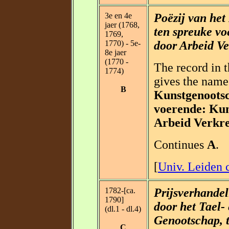
3e en 4e
Poëzij van het
jaer (1768,
ten spreuke vo
1769,
1770) - 5e-
door Arbeid V
8e jaer
(1770 -
The record in 
1774)
gives the name 
B
Kunstgenootsc
voerende: Kun
Arbeid Verkr
Continues
A
.
[
Univ. Leiden c
1782-[ca.
Prijsverhandel
1790]
door het Tael-
(dl.1 - dl.4)
Genootschap, t
C