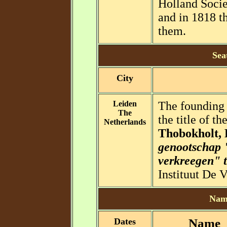
Holland Socie
and in 1818 t
them.
Sea
City
Leiden
The founding 
The
the title of t
Netherlands
Thobokholt, 
genootschap 
verkreegen" 
Instituut De V
Name
Dates
Name