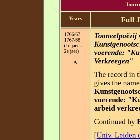
Journa
Years
Full 
1766/67 -
Tooneelpoëzij 
1767/68
Kunstgenootsc
(1e jaer -
2e jaer)
voerende: "Ku
Verkreegen"
A
The record in 
gives the name 
Kunstgenootsc
voerende: "Ku
arbeid verkre
Continued by
[
Univ. Leiden c