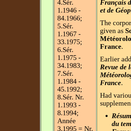
4.Sér.
Français 
1.1946 -
et de Géo
84.1966;
The corpor
5.Sér.
given as
S
1.1967 -
Météorolo
33.1975;
France
.
6.Sér.
1.1975 -
Earlier add
34.1983;
Revue de l
7.Sér.
Météorolo
1.1984 -
France
.
45.1992;
Had vario
8.Sér. Nr.
supplemen
1.1993 -
8.1994;
Résum
Année
du tem
3.1995 = Nr.