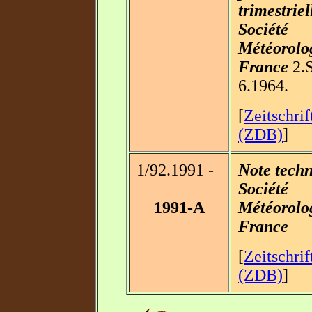
trimestriel
Société
Météorolo
France
2.S
6.1964.
[
Zeitschri
(ZDB)
]
1/92.1991 -
Note techn
Société
1991-A
Météorolo
France
[
Zeitschri
(ZDB)
]