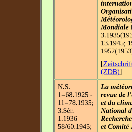
internation
Organisat
Météorolo
Mondiale
3.1935(193
13.1945; 1
1952(1953
[
Zeitschri
(ZDB)
]
N.S.
La météoro
1=68.1925 -
revue de l
11=78.1935;
et du clim
3.Sér.
National d
1.1936 -
Recherche 
58/60.1945;
et Comité 