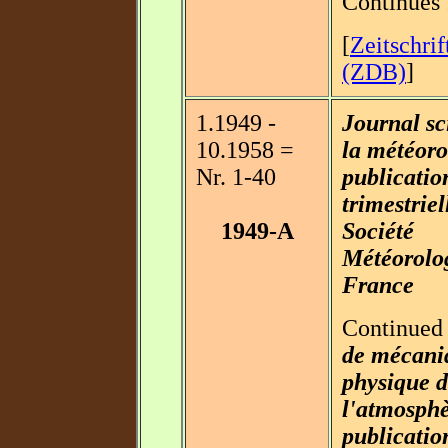
Continues
[
Zeitschri
(ZDB)
]
1.1949 -
Journal sc
10.1958 =
la météoro
Nr. 1-40
publicatio
trimestriel
1949-A
Société
Météorolo
France
Continued
de mécani
physique 
l'atmosphè
publicatio