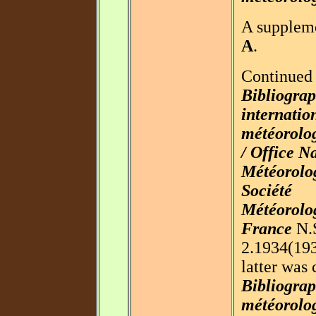
A supplem
A
.
Continued
Bibliograp
internatio
météorolog
/ Office N
Météorolo
Société
Météorolo
France
N.S
2.1934(193
latter was
Bibliograp
météorolo