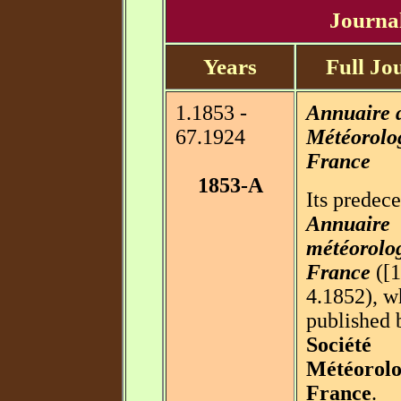
Journal
Years
Full Jou
1.1853 -
Annuaire d
67.1924
Météorolo
France
1853-A
Its predec
Annuaire
météorolog
France
([1
4.1852), w
published 
Société
Météorolo
France
.