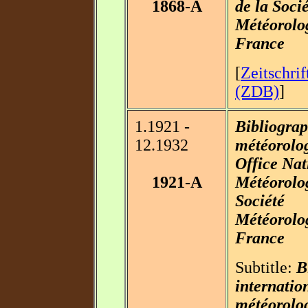
1868-A
de la Soci
Météorolo
France
[
Zeitschri
(ZDB)
]
1.1921 -
Bibliograp
12.1932
météorolog
Office Nat
1921-A
Météorolo
Société
Météorolo
France
Subtitle:
B
internatio
météorolog