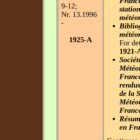
France
9-12;
station
Nr. 13.1996
météor
-
Biblio
météo
1925-A
For det
1921-
Sociét
Météor
Franc
rendus
de la 
Météor
Franc
Résum
en Fr