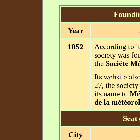
Foundin
Year
1852
According to it
society was f
the
Société Mé
Its website als
27, the societ
its name to
Mét
de la météorol
Seat 
City