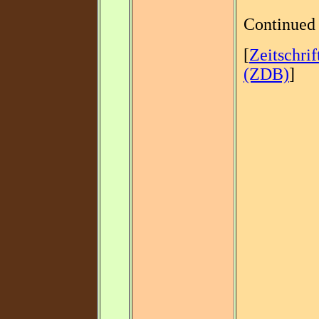
Continued
[
Zeitschri
(ZDB)
]