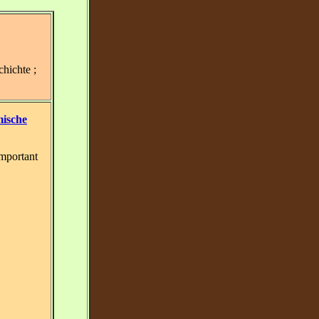
hichte ;
mische
important