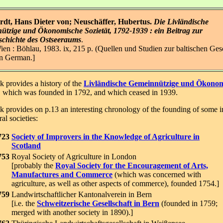
rdt, Hans Dieter von; Neuschäffer, Hubertus.
Die Livländische
tzige und Ökonomische Sozietät, 1792-1939 : ein Beitrag zur
schichte des Ostseeraums
.
ien : Böhlau, 1983. ix, 215 p. (Quellen und Studien zur baltischen Gesc
In German.]
k provides a history of the
Livländische Gemeinnützige und Ökono
, which was founded in 1792, and which ceased in 1939.
k provides on p.13 an interesting chronology of the founding of some 
ral societies:
723
Society of Improvers in the Knowledge of Agriculture in
Scotland
753
Royal Society of Agriculture in London
[probably the
Royal Society for the Encouragement of Arts,
Manufactures and Commerce
(which was concerned with
agriculture, as well as other aspects of commerce), founded 1754.]
759
Landwirtschaftlicher Kantonalverein in Bern
[i.e. the
Schweitzerische Gesellschaft in Bern
(founded in 1759;
merged with another society in 1890).]