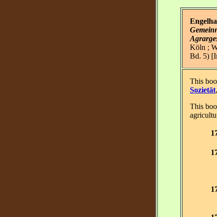
Engelha
Gemeinnü
Agrarge
Köln ; W
Bd. 5) [
This boo
Sozietät
This boo
agricultu
1
1
1