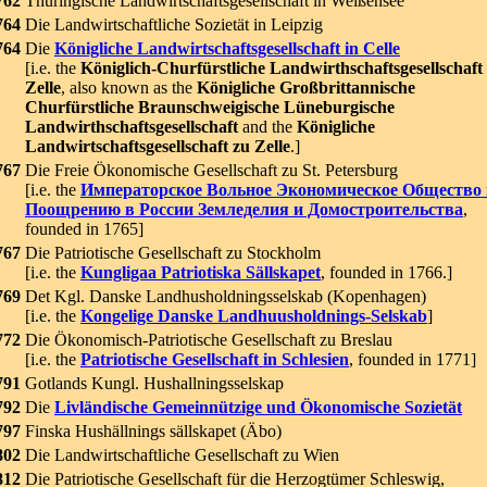
762
Thüringische Landwirtschaftsgesellschaft in Weißensee
764
Die Landwirtschaftliche Sozietät in Leipzig
764
Die
Königliche Landwirtschaftsgesellschaft in Celle
[i.e. the
Königlich-Churfürstliche Landwirthschaftsgesellschaft 
Zelle
, also known as the
Königliche Großbrittannische
Churfürstliche Braunschweigische Lüneburgische
Landwirthschaftsgesellschaft
and the
Königliche
Landwirtschaftsgesellschaft zu Zelle
.]
767
Die Freie Ökonomische Gesellschaft zu St. Petersburg
[i.e. the
Императорское Вольное Экономическое Общество 
Поощрению в России Земледелия и Домостроительства
,
founded in 1765]
767
Die Patriotische Gesellschaft zu Stockholm
[i.e. the
Kungligaa Patriotiska Sällskapet
, founded in 1766.]
769
Det Kgl. Danske Landhusholdningsselskab (Kopenhagen)
[i.e. the
Kongelige Danske Landhuusholdnings-Selskab
]
772
Die Ökonomisch-Patriotische Gesellschaft zu Breslau
[i.e. the
Patriotische Gesellschaft in Schlesien
, founded in 1771]
791
Gotlands Kungl. Hushallningsselskap
792
Die
Livländische Gemeinnützige und Ökonomische Sozietät
797
Finska Hushällnings sällskapet (Äbo)
802
Die Landwirtschaftliche Gesellschaft zu Wien
812
Die Patriotische Gesellschaft für die Herzogtümer Schleswig,