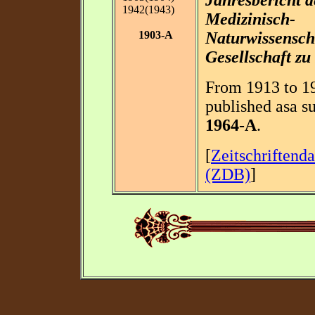
Jahresbericht d
1942(1943)
Medizinisch-
1903-A
Naturwissensch
Gesellschaft zu
From 1913 to 19
published asa s
1964-A
.
[
Zeitschriftend
(ZDB)
]