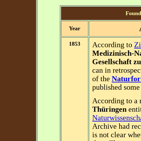
Foundi
Year
1853
According to
Zi
Medizinisch-Na
Gesellschaft z
can in retrospec
of the
Naturfor
published some j
According to a 
Thüringen
enti
Naturwissenscha
Archive had reco
is not clear whe