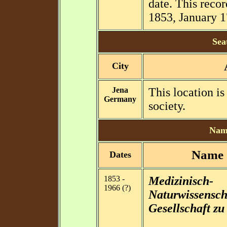
date. This recor
1853, January 1
Sea
City
Jena
This location i
Germany
society.
Name
Name
Dates
1853 -
Medizinisch-
1966 (?)
Naturwissensch
Gesellschaft zu