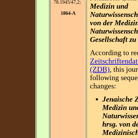
78.1945/47,2;
Medizin und
1864-A
Naturwissenscha
von der Medizin
Naturwissensch
Gesellschaft zu
According to re
Zeitschriftenda
(ZDB)
, this jou
following sequ
changes:
Jenaische Z
Medizin un
Naturwissen
hrsg. von d
Medizinisc