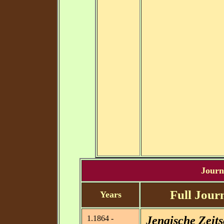
Journa
Full Journ
Years
1.1864 -
Jenaische Zeits