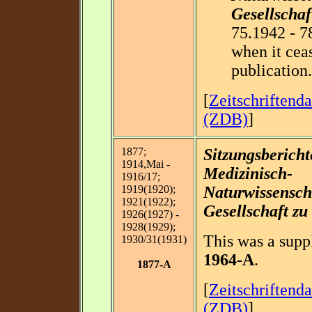
Gesellschaf
75.1942 - 7
when it cea
publication.
[
Zeitschriftend
(ZDB)
]
1877;
Sitzungsbericht
1914,Mai -
Medizinisch-
1916/17;
1919(1920);
Naturwissensch
1921(1922);
Gesellschaft zu
1926(1927) -
1928(1929);
This was a supp
1930/31(1931)
1964-A
.
1877-A
[
Zeitschriftend
(ZDB)
]